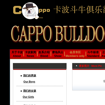
关于卡波
卡波新闻
血系介绍
赛场风云
会员专区
斗牛标准
正
About
News
Blood
Show
Members only
Standard
Av
更多照片 More Pic
我们的男孩
Our Boys
我们的女孩
Our Girls