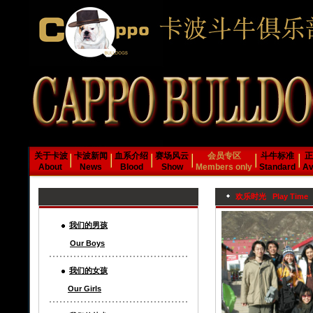
关于卡波
卡波新闻
血系介绍
赛场风云
会员专区
斗牛标准
正
About
News
Blood
Show
Members only
Standard
Av
欢乐时光 Play Time
我们的男孩
Our Boys
我们的女孩
Our Girls