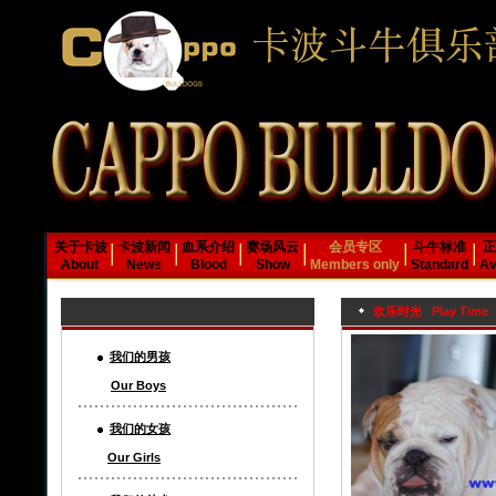
关于卡波
卡波新闻
血系介绍
赛场风云
会员专区
斗牛标准
正
About
News
Blood
Show
Members only
Standard
Av
欢乐时光 Play Time
我们的男孩
Our Boys
我们的女孩
Our Girls