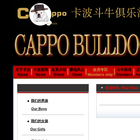
关于卡波
卡波新闻
血系介绍
赛场风云
会员专区
斗牛标准
正
About
News
Blood
Show
Members only
Standard
Av
欢乐时光 Play Time
我们的男孩
Our Boys
我们的女孩
Our Girls